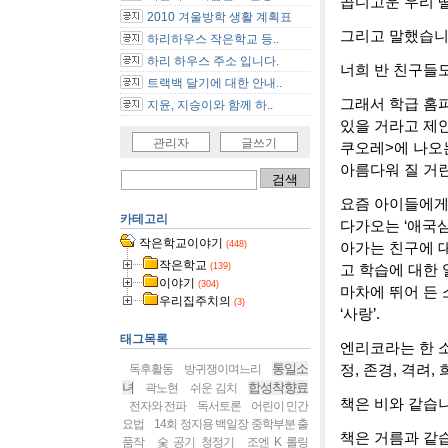
곱디고운 우리 
2010 겨울방학 생활 계획표
그리고 말했습니
하리하우스 작은학교 등..
하리 하우스 주소 입니다.
너희 반 친구들도
트랙백 달기에 대한 안내..
그래서 학급 홈피
지윤, 지승이와 함께 하..
있을 거라고 제안
관리자
글쓰기
쿠오레>에 나오
아름다워 질 거란
요즘 아이들에게
카테고리
다가오는 ‘애국
작은학교이야기
(448)
아가는 친구에 대
작은학교
(139)
고 학습에 대한 
이야기
(304)
마차에 뛰어 든 
우리집주치의
(3)
‘사랑’.
태그목록
엔리코라는 한 소
통일소
정, 존경, 격려, 희생
독후활동
방귀쟁이며느리
녀
합성착향료
곽노현
쉬운 김치
책은 비와 같습니
전자와 전파
독서토론
어린이 민간
요법
14회 정지용 백일장 중학부분 출
책은 거름과 같
품작
숯 공기 청정기
조엔 K 롤링