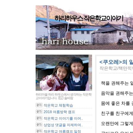
하리하우스 작은학교이야기
<쿠오레>의 
작은학교/책만끽
책을 권해주는 
음악을 권해주는
하리마을 하리 하우스에서 생각하는 작은학
교이야기입니다.
솔바람
몸에 좋은 차를
작은학교 체험학습
2018 여름방학 캠프
친구를 친구에게
작은학교 이야기를 이어..
오랜만에 그렇게
상업성 댓글을 자제하여..
작은학교 여름캠프 일정