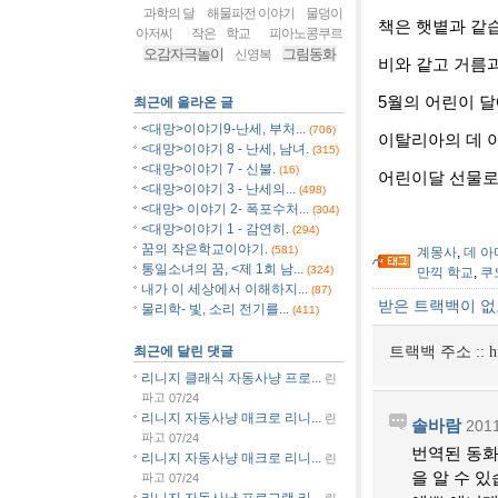
과학의 달
해물파전 이야기
물덩이
책은 햇볕과 같
아저씨
작은 학교
피아노콩쿠르
오감자극놀이
그림동화
신영복
비와 같고 거름과
5월의 어린이 달
최근에 올라온 글
<대망>이야기9-난세, 부처...
(706)
이탈리아의 데 
<대망>이야기 8 - 난세, 남녀.
(315)
<대망>이야기 7 - 신불.
(16)
어린이달 선물로
<대망>이야기 3 - 난세의...
(498)
<대망> 이야기 2- 폭포수처...
(304)
<대망>이야기 1 - 감연히.
(294)
꿈의 작은학교이야기.
(581)
계몽사
,
데 
통일소녀의 꿈, <제 1회 남...
(324)
만끽 학교
,
쿠
내가 이 세상에서 이해하지...
(87)
받은 트랙백이 
물리학- 빛, 소리 전기를...
(411)
최근에 달린 댓글
트랙백 주소 ::
h
리니지 클래식 자동사냥 프로...
린
파고
07/24
리니지 자동사냥 매크로 리니...
린
솔바람
2011
파고
07/24
번역된 동화
리니지 자동사냥 매크로 리니...
린
을 알 수 있
파고
07/24
리니지 자동사냥 프로그램 리...
린