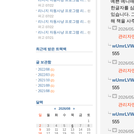
예쁜 에니매
파고
07/22
한글자를 심
리니지 자동사냥 프로그램 리...
린
있습니다. 
파고
07/22
해 책을 사
리니지 자동사냥 프로그램 리...
린
파고
07/22
2026/05
리니지 자동사냥 프로그램 리...
린
관리자만
파고
07/21
wUmrLVW
최근에 받은 트랙백
555
글 보관함
2026/05
2022/08
(1)
관리자만
2022/03
(2)
wUmrLVW
2021/10
(2)
2021/09
(1)
555
2021/08
(1)
2026/05
달력
관리자만
«
2026/08
»
wUmrLVW
일
월
화
수
목
금
토
1
555
2
3
4
5
6
7
8
9
10
11
12
13
14
15
2026/05
16
17
18
19
20
21
22