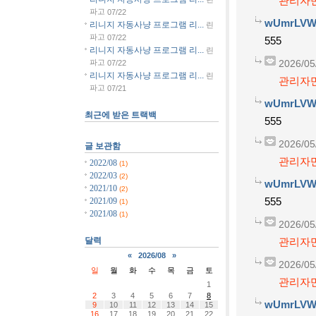
관리자만
파고
07/22
wUmrLVW
리니지 자동사냥 프로그램 리...
린
파고
07/22
555
리니지 자동사냥 프로그램 리...
린
파고
07/22
2026/05
리니지 자동사냥 프로그램 리...
린
관리자만
파고
07/21
wUmrLVW
최근에 받은 트랙백
555
2026/05
글 보관함
관리자만
2022/08
(1)
2022/03
(2)
wUmrLVW
2021/10
(2)
555
2021/09
(1)
2021/08
(1)
2026/05
달력
관리자만
«
2026/08
»
2026/05
일
월
화
수
목
금
토
관리자만
1
2
3
4
5
6
7
8
wUmrLVW
9
10
11
12
13
14
15
16
17
18
19
20
21
22