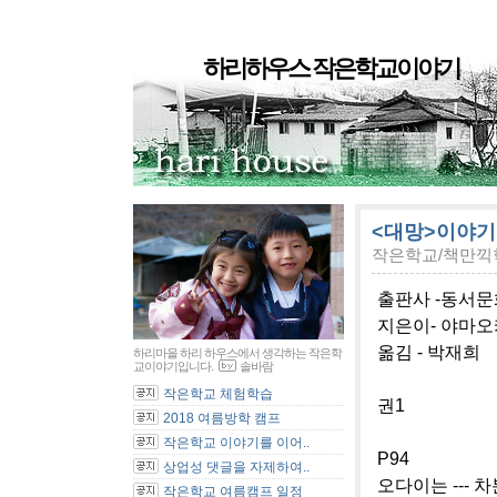
하리하우스 작은학교이야기
<대망>이야기 
작은학교/책만끽
출판사 -동서
지은이- 야마오
옮김 - 박재희
하리마을 하리 하우스에서 생각하는 작은학
교이야기입니다.
솔바람
작은학교 체험학습
권1
2018 여름방학 캠프
작은학교 이야기를 이어..
P94
상업성 댓글을 자제하여..
오다이는 --- 
작은학교 여름캠프 일정