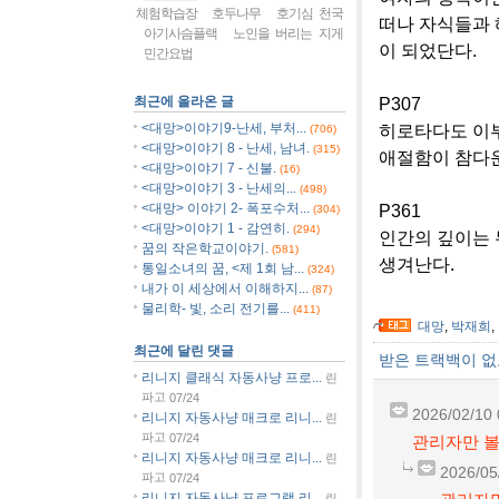
체험학습장
호두나무
호기심 천국
떠나 자식들과 
아기사슴플랙
노인을 버리는 지게
이 되었단다.
민간요법
최근에 올라온 글
P307
<대망>이야기9-난세, 부처...
히로타다도 이부
(706)
<대망>이야기 8 - 난세, 남녀.
(315)
애절함이 참다운
<대망>이야기 7 - 신불.
(16)
<대망>이야기 3 - 난세의...
(498)
<대망> 이야기 2- 폭포수처...
P361
(304)
<대망>이야기 1 - 감연히.
(294)
인간의 깊이는 
꿈의 작은학교이야기.
(581)
생겨난다.
통일소녀의 꿈, <제 1회 남...
(324)
내가 이 세상에서 이해하지...
(87)
물리학- 빛, 소리 전기를...
(411)
대망
,
박재희
,
최근에 달린 댓글
받은 트랙백이 
리니지 클래식 자동사냥 프로...
린
파고
07/24
2026/02/10 
리니지 자동사냥 매크로 리니...
린
파고
07/24
관리자만 볼
리니지 자동사냥 매크로 리니...
린
2026/05
파고
07/24
리니지 자동사냥 프로그램 리...
린