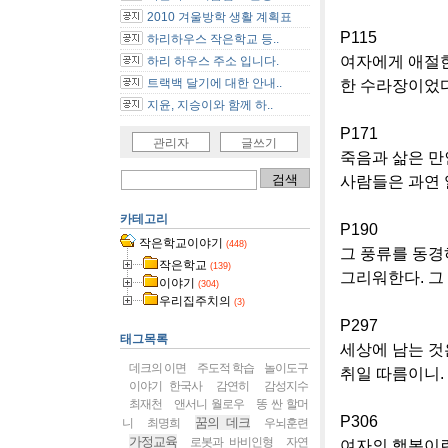
2010 겨울방학 생활 계획표
P115
하리하우스 작은학교 등..
여자에게 애절한
하리 하우스 주소 입니다.
한 수라장이었다
트랙백 달기에 대한 안내..
지윤, 지승이와 함께 하..
P171
관리자
글쓰기
죽음과 삶은 만
사람들은 과연 
카테고리
P190
작은학교이야기
(448)
그 풍류를 동경
작은학교
(139)
그리워한다. 그
이야기
(304)
우리집주치의
(3)
P297
태그목록
세상에 남는 것
데크의 이면
주도적 학습
놀이도구
취일 따름이니.
이야기 한국사
감연히
감성지수
최재천
앤서니 월로우
똥 싼 할머
P306
꿈의 데크
니
최명희
우뇌훈련
가정교육
로봇과 바비인형
자연
여자의 행복이란 