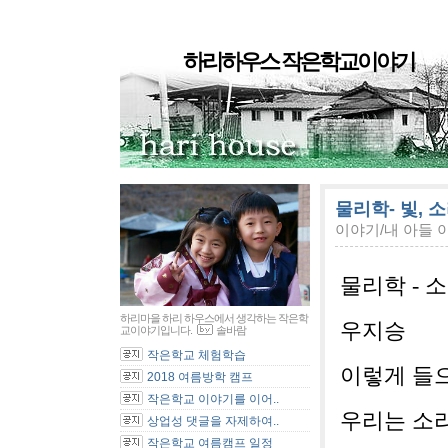
하리하우스 작은학교이야기
물리학- 빛, 
이야기/내 아들 
물리학
-
소
하리마을 하리 하우스에서 생각하는 작은학
우지승
교이야기입니다.
솔바람
작은학교 체험학습
이렇게 들
2018 여름방학 캠프
작은학교 이야기를 이어..
우리는 소
상업성 댓글을 자제하여..
작은학교 여름캠프 일정