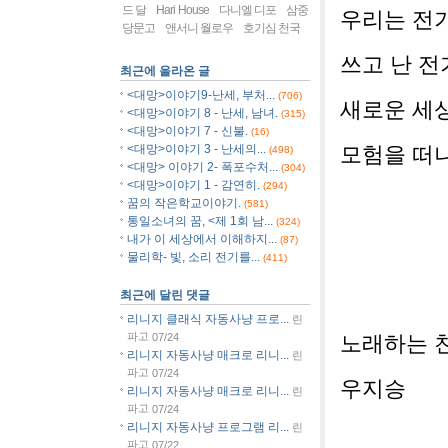
드 달
Hari House
다니엘 디포
삼중
우리는 전
당문고
앤서니 월로우
호기심 천국
쓰고 난 전
최근에 올라온 글
<대망>이야기9-난세, 부처...
(706)
새로운 세
<대망>이야기 8 - 난세, 남녀.
(315)
<대망>이야기 7 - 신불.
(16)
<대망>이야기 3 - 난세의...
모험을 떠
(498)
<대망> 이야기 2- 폭포수처...
(304)
<대망>이야기 1 - 감연히.
(294)
꿈의 작은학교이야기.
(581)
통일소녀의 꿈, <제 1회 남...
(324)
내가 이 세상에서 이해하지...
(87)
물리학- 빛, 소리 전기를...
(411)
최근에 달린 댓글
리니지 클래식 자동사냥 프로...
린
파고
07/24
노래하는 
리니지 자동사냥 매크로 리니...
린
파고
07/24
우지승
리니지 자동사냥 매크로 리니...
린
파고
07/24
리니지 자동사냥 프로그램 리...
린
파고
07/22