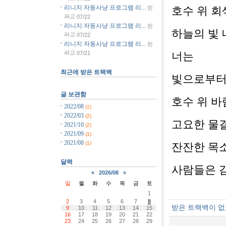
리니지 자동사냥 프로그램 리...
린
호수 위 회
파고
07/22
리니지 자동사냥 프로그램 리...
린
하늘의 빛
파고
07/22
리니지 자동사냥 프로그램 리...
린
파고
07/21
너는
최근에 받은 트랙백
빛으로부터
글 보관함
호수 위 바
2022/08
(1)
2022/03
(2)
고요한 물
2021/10
(2)
2021/09
(1)
2021/08
(1)
잔잔한 목소
달력
사람들은 
«
2026/08
»
일
월
화
수
목
금
토
1
2
3
4
5
6
7
8
받은 트랙백이 
9
10
11
12
13
14
15
16
17
18
19
20
21
22
23
24
25
26
27
28
29