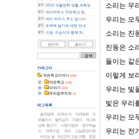
소리는 우
2010 겨울방학 생활 계획표
하리하우스 작은학교 등..
우리는 모
하리 하우스 주소 입니다.
트랙백 달기에 대한 안내..
소리는 진
지윤, 지승이와 함께 하..
관리자
글쓰기
진동은 소
둘이는 같
카테고리
이렇게 보
작은학교이야기
(448)
작은학교
(139)
우리는 빛
이야기
(304)
우리집주치의
(3)
빛은 우리
태그목록
솔직담백
파격의 미
자연동화
프
우리는 모
로폴리스
열무김치
지윤이
제 1회
남북 총선거
시험가림판
장수하늘
우리는 전
소
과학수업
좌뇌
교실환경미화
비오는 날
8년간의 교실 여행
로알