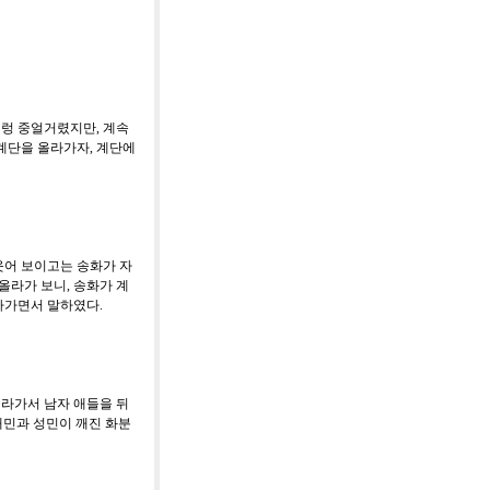
시렁 중얼거렸지만
,
계속
 계단을 올라가자
,
계단에
웃어 보이고는 송화가 자
올라가 보니
,
송화가 계
올라가면서 말하였다
.
라가서 남자 애들을 뒤
태민과 성민이 깨진 화분