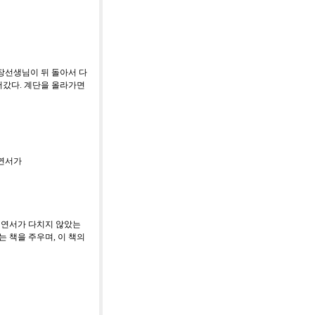
장선생님이 뒤 돌아서 다
어갔다
.
계단을 올라가면
 연서가
 연서가 다치지 않았는
는 책을 주우며
,
이 책의