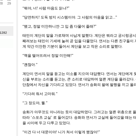
28
29
“
뭐야
,
너
!
사람 마음도 읽냐
?”
“
당연하지
!
도둑 방지 시스템이야
.
그 사람의 마음을 읽고
...”
“
됐고
,
정말 미안하니깐 그 입 좀 다물어 줄래
?”
 1282
태민이 계단의 말을 가로채며 사납게 말했다
.
계단은 뭐라고 궁시렁궁
째려보는 태민이 기세에 눌려 곧 입을 다물었다
.
연서는 다른 친구들이
게 약간 미안한 기분이 들어서 계단을 보고 작은 소리로 말했다
.
“
책을 떨어뜨려서 정말 미안해
!”
“
괜찮아
.”
계단이 연서의 말을 듣고는 미소를 지으며 대답했다
.
연서는 계단에게 
신을 부르는 소리를 듣고는
,
큰 소리로 대답하며 얼른 계단을 올라갔다
.
단참에서 자신을 기다리고 있었다
.
연서가 송화의 팔에 팔짱을 끼고 
“
기다려 줘서 고마워
.”
“
그 정도야
,
뭘
.”
송화가 아무것도 아니라는 듯이 대답하였다
.
그러고는 얼른 위층으로 올
따라
‘
스포츠 교실
’
로 들어갔다
.
송화와 연서가 교실에 들어갔을 때는 
을 사이에 두고 다투고 있었다
.
“
이건 다 너 대문이야
!
니가 쳐서 이렇게 됐잖아
!”