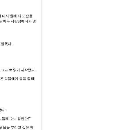
 다시 원래 제 모습을
는 아무 서랍장에다가 넣
 말했다
.
큰 소리로 읽기 시작했다
.
은 식물에게 물을 줄 때
했다
.
.
둘째
,
아
...
잠깐만
!”
을 물을 뿌리고 싶은 바