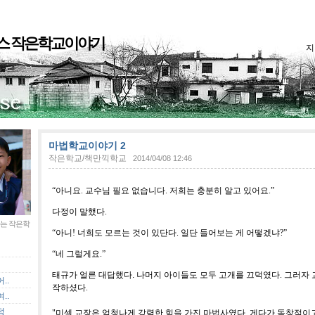
스 작은학교이야기
지
마법학교이야기 2
작은학교/책만끽학교
2014/04/08 12:46
“
아니요
.
교수님 필요 없습니다
.
저희는 충분히 알고 있어요
.”
다정이 말했다
.
는 작은학
“
아니
!
너희도 모르는 것이 있단다
.
일단 들어보는 게 어떻겠냐
?”
“
네 그럴게요
.”
태규가 얼른 대답했다. 나머지 아이들도 모두 고개를 끄덕였다
.
그러자 
..
작하셨다
.
..
정
"미셀 교장은 엄청나게 강력한 힘을 가진 마법사였다. 게다가 독창적이