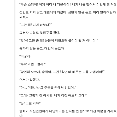
“
무슨 소리야
!
이게 어디 나 때문이야
!
니가 나를 밀어서 이렇게 된 거
성민도 지지 않고 태민에게 따졌다
.
성민의 말을 듣고
,
뭐라 말하려던 태
외쳤다
.
“
그만 해
!
니네 바보냐
?”
그러자 송화도 맞장구를 쳤다
.
“
맞아
!
그만 좀 해
!
화분이 깨졌으면 붙여야 될 거 아니야
!”
송화의 말을 듣고
,
태민이 물었다
.
“
어떻게
?
“
부착 마법
...
몰라
?”
“
당연히 모르지
,
송화야
.
그건
6
학년 때 배우는 고등 마법이야
!”
연서가 말했다
.
“
아
....
미안
..
난 그 주문을 책에서 읽었어
.”
“
그래
?
그렇게 잘 아시면
,
니가 직접 해보지 그래
?”
“
응
!
그럴 거야
!”
송화가 자신만만하게 대답하고는 반지를 낀 손으로 깨진 화분을 가리켰
다
.