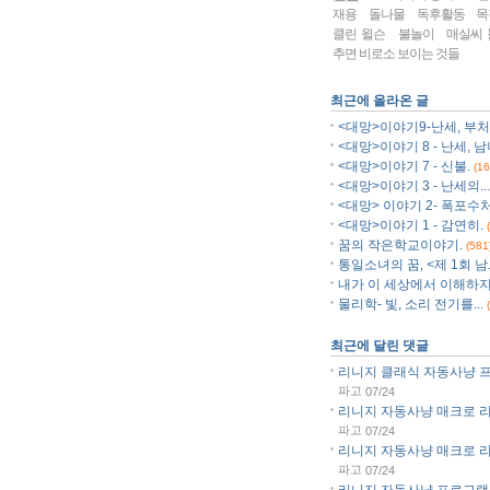
재용
돌나물
독후활동
목
클린 윌슨
불놀이
매실씨 
추면 비로소 보이는 것들
최근에 올라온 글
<대망>이야기9-난세, 부처.
<대망>이야기 8 - 난세, 남
<대망>이야기 7 - 신불.
(16
<대망>이야기 3 - 난세의...
<대망> 이야기 2- 폭포수처.
<대망>이야기 1 - 감연히.
꿈의 작은학교이야기.
(581
통일소녀의 꿈, <제 1회 남..
내가 이 세상에서 이해하지.
물리학- 빛, 소리 전기를...
최근에 달린 댓글
리니지 클래식 자동사냥 프로
파고
07/24
리니지 자동사냥 매크로 리니
파고
07/24
리니지 자동사냥 매크로 리니
파고
07/24
리니지 자동사냥 프로그램 리