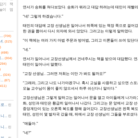
감기
잭
연서가 송화를 쳐다보았다
.
송화가 뭐라고 대답 하려는데 태민이 재빨리
놀이
멈
“
네
!
그렇게 하겠습니다
.”
태민의 대답에 교장 선생님은 일어나서 뒤쪽에 있는 책장 쪽으로 걸어
한 권을 뽑아서 다시 의자에 와서 앉았다
.
그러고는 이렇게 말하였다
.
..
(706)
“
이 책에는 여러 가지 마법 주문과 방어법
,
그리고 이론들이 쓰여 있단다
녀.
(315)
)
“
네
.”
(498)
..
(304)
연서가 일어나서 교장선생님께서 건네주시는 책을 받으며 대답했다
.
연
(294)
태민이 일어나서 말했다
.
)
“
교장 선생님
..
그러면 저희는 이만 가 봐도 될까요
?”
.
(324)
..
(87)
“
그래라
,
그리고 나도 나가야겠구나
.
혹시 교실을 사용하고 싶으면 스포
(411)
오늘 교수님이 몸이 좋지 않으셔서 하루 쉬신다니 말이다
.”
교장선생님은 그렇게 말하고는 일어나서 문을 열고 아이들에게 나가라
화
,
성민과 태민은 황급히 일어나서 나갔다
.
그리고는 문 앞에서 교장 
...
린
중앙계단이 있는 오른쪽 복도를 향해 걸어갔다
.
교장선생님은 왼쪽 복도
태민
,
성민이 몇 발자국 갔을 때
,
뒤에서 교장 선생님이 그들을 부르셨다
...
린
“
애들아
.”
...
린
“
네
?”
...
린