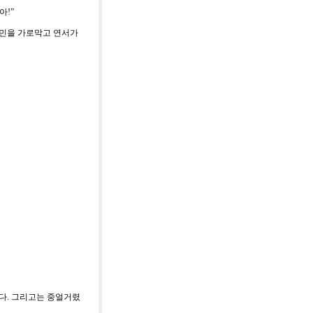
잖아
!”
민을 가로막고 연서가
다
.
그리고는 중얼거렸