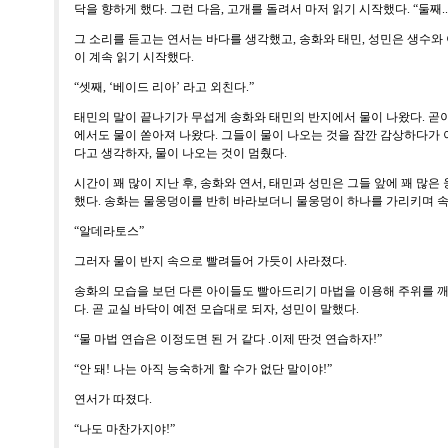
닥을 향하게 했다
.
그런 다음
,
고개를 돌려서 마저 읽기 시작했다
. “
둘째
.
그 소리를 듣고는 연서는 바다를 생각했고
,
송화와 태민
,
성민은 생수와
이 계속 읽기 시작했다
.
“
셋째
, ‘
베이드 리아
’
라고 외친다
.”
태민의 말이 끝나기가 무섭게 송화와 태민의 반지에서 물이 나왔다
.
곧
에서도 물이 쏟아져 나왔다
.
그들이 물이 나오는 것을 잠깐 감상하다가 
다고 생각하자
,
물이 나오는 것이 멈췄다
.
시간이 꽤 많이 지난 후
,
송화와 연서
,
태민과 성민은 그들 앞에 꽤 많은
했다
.
송화는 물웅덩이를 반히 바라보더니 물웅덩이 하나를 가리키며 
“
알데라토스
”
그러자 물이 반지 속으로 빨려들어 가듯이 사라졌다
.
송화의 모습을 보던 다른 아이들도 빨아드리기 마법을 이용해 주위를 
다
.
곧 교실 바닥이 예전 모습대로 되자
,
성민이 말했다
.
“
물 마법 연습은 이정도면 된 거 같다
.
이제 딴것 연습하자
!”
“
안 돼
!
나는 아직 능숙하게 할 수가 없단 말이야
!”
연서가 따졌다
.
“
나도 마찬가지야
!”