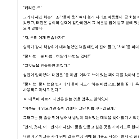
“
커리즌
-
트
”
그러자 깨진 화분의 조각들이 움직여서 원래 자리로 이동했다
.
곧 화분이
찾았고
,
태민은 송화의 실력에 감탄하면서 그 화분을 집어 들고 옆에 있
으며 말했다
.
“
자
,
우리 이제 연습하자
!”
송화가 잠시 책상위에 내려놓았던 책을 태민이 집어 들고
, ‘
차례
’
를 피며
“
물 마법
...
불 마법
...
혀말기 마법도 있네
!”
“
그것들을 연습하면 되겠다
.”
성민이 말하였다
.
태민은
‘
물 마법
’
이라고 쓰여 있는 페이지를 찾아서 
“
물 마법
.
물 마법은 반지에서 물이 나오게 하는 마법으로
,
불을 끌 때
,
혹
사용되고 마셔도 된다
.”
이 대목에 이르자 태민은 읽는 것을 멈추고 말하였다
.
“
이론을 다 읽으려면 끝이 없겠다
.
그냥 방법이나 읽을게
.”
그러고는 몇 줄을 뛰어 넘어서 방법이 적혀있는 대목을 찾아 읽기 시작
“
먼저
,
첫째
,
어
...
반지가 자신이 물을 만들고 싶은 곳을 가리키도록 한다
태민이 외치고는 자기 뒤에 있는 책상 위에 올려놓고 자신의 반지 낀 손