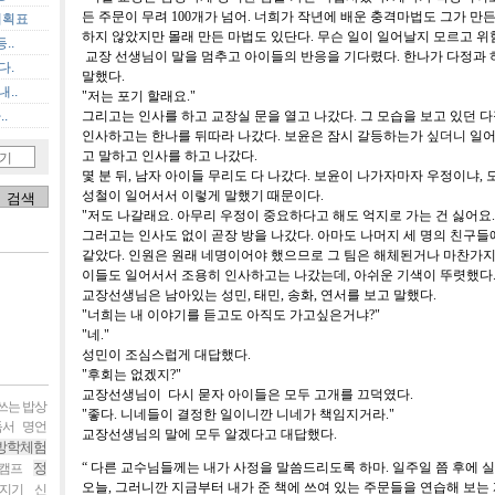
든 주문이 무려 100개가 넘어. 너희가 작년에 배운 충격마법도 그가 만든
계획표
하지 않았지만 몰래 만든 마법도 있단다. 무슨 일이 일어날지 모르고 위
..
교장 선생님이 말을 멈추고 아이들의 반응을 기다렸다. 한나가 다정과
다.
말했다.
..
"저는 포기 할래요."
그리고는 인사를 하고 교장실 문을 열고 나갔다. 그 모습을 보고 있던 
.
인사하고는 한나를 뒤따라 나갔다. 보윤은 잠시 갈등하는가 싶더니 일
고 말하고 인사를 하고 나갔다.
기
몇 분 뒤, 남자 아이들 무리도 다 나갔다. 보윤이 나가자마자 우정이냐,
성철이 일어서서 이렇게 말했기 때문이다.
"저도 나갈래요. 아무리 우정이 중요하다고 해도 억지로 가는 건 싫어요.
그러고는 인사도 없이 곧장 방을 나갔다. 아마도 나머지 세 명의 친구들
같았다. 인원은 원래 네명이어야 했으므로 그 팀은 해체된거나 마찬가지
이들도 일어서서 조용히 인사하고는 나갔는데, 아쉬운 기색이 뚜렷했다.
교장선생님은 남아있는 성민, 태민, 송화, 연서를 보고 말했다.
"너희는 내 이야기를 듣고도 아직도 가고싶은거냐?"
"네."
성민이 조심스럽게 대답했다.
"후회는 없겠지?"
교장선생님이 다시 묻자 아이들은 모두 고개를 끄덕였다.
쓰는 밥상
"좋다. 니네들이 결정한 일이니깐 니네가 책임지거라."
독서 명언
교장선생님의 말에 모두 알겠다고 대답했다.
방학체험
정
“
다른 교수님들께는 내가 사정을 말씀드리도록 하마
.
일주일 쯤 후에 
 캠프
오늘
,
그러니깐 지금부터 내가 준 책에 쓰여 있는 주문들을 연습해 보는
지기
신