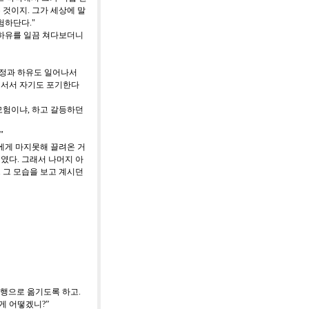
 것이지. 그가 세상에 말
험하단다."
 하유를 일끔 쳐다보더니
다정과 하유도 일어나서
어서서 자기도 포기한다
 모험이냐, 하고 갈등하던
"
에게 마지못해 끌려온 거
였다. 그래서 나머지 아
 그 모습을 보고 계시던
실행으로 옮기도록 하고
.
 게 어떻겠니
?”