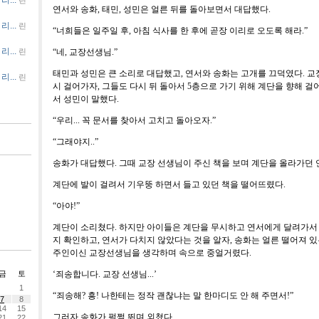
연서와 송화
,
태민
,
성민은 얼른 뒤를 돌아보면서 대답했다
.
...
린
“
너희들은 일주일 후
,
아침 식사를 한 후에 곧장 이리로 오도록 해라
.”
...
린
“
네
,
교장선생님
.”
태민과 성민은 큰 소리로 대답했고
,
연서와 송화는 고개를 끄덕였다
.
교
...
린
시 걸어가자
,
그들도 다시 뒤 돌아서
5
층으로 가기 위해 계단을 향해 걸
서 성민이 말했다
.
“
우리
...
꼭 문서를 찾아서 고치고 돌아오자
.”
“
그래야지
..”
송화가 대답했다
.
그때 교장 선생님이 주신 책을 보며 계단을 올라가던
계단에 발이 걸려서 기우뚱 하면서 들고 있던 책을 떨어뜨렸다
.
“
아야
!”
계단이 소리쳤다
.
하지만 아이들은 계단을 무시하고 연서에게 달려가서
지 확인하고
,
연서가 다치지 않았다는 것을 알자
,
송화는 얼른 떨어져 있
주인이신 교장선생님을 생각하며 속으로 중얼거렸다
.
금
토
‘
죄송합니다
.
교장 선생님
...’
1
“
죄송해
?
흥
!
나한테는 정작 괜찮냐는 말 한마디도 안 해 주면서
!”
7
8
14
15
그러자 송화가 펄쩍 뛰며 외쳤다
.
21
22