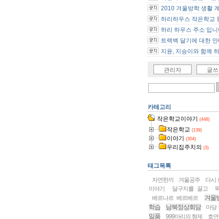
2010 겨울방학 생활 
하리하우스 작은학교 등
하리 하우스 주소 입니
트랙백 달기에 대한 안내
지윤, 지승이와 함께 하.
관리자
글쓰
카테고리
작은학교이야기
(448)
작은학교
(139)
이야기
(304)
우리집주치의
(3)
태그목록
자연한끼
겨울공주
다시 
이야기
달구지를 끌고
겨울
베르나르 베르베르
학습
남북정상회담
마당
일품
999마리의 형제
호연