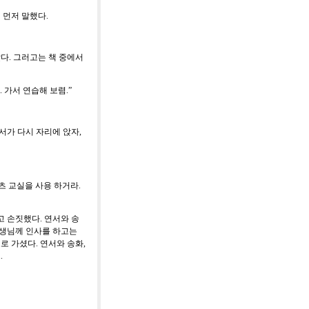
 먼저 말했다
.
갔다
.
그러고는 책 중에서
.
가서 연습해 보렴
.”
서가 다시 자리에 앉자
,
츠 교실을 사용 하거라
.
고 손짓했다
.
연서와 송
선생님께 인사를 하고는
로 가셨다
.
연서와 송화
,
..